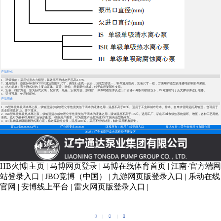
产品特点
1、环保节能：采用优质水力模型，其效率平均比老产品高3.67%
2、通用性好：按国际标准ISO2858规定性能和尺寸，由泵行业统一设计，因此型谱统一，零件通用性高，安装尺寸一致，方便用户选型及维修时的零部件采购。
3、结构简单：泵为卧式结构主要由泵体、泵盖、叶轮、悬架部件组成，转子由悬架部件支撑。
4、安装、维护方便、泵为卧式安装，配有统一底座，安装方便，泵维护、保养时在泵体及进出口管路不用拆卸的情况下，即可退出转子及支撑部件进行维修。
5、运行可靠、使用时间长。
产品用途
1、IS型单级单吸清水离心泵，供输送清水或物理化学性质类似于清水的液体之用，温度不高于80℃。适用于工业和城市给水、排水、自来水管网远距离输送，也可用于
农业排灌及矿山、井下排水。
2、ISR型单级单吸热水离心泵，供输送清水或物理化学性质类似于清水的液体之用，液体温度不高于105℃。适用工厂、矿山和城市供热系统循环、增压，各种工艺用热
系统。也可为各种民用和工业锅炉配套。根据用户要求，可为您生产温度高达150℃的高温型热水泵。
3、IH 型单级单吸耐磨卧式离心泵，输送腐蚀性介质，温度≤104℃，采用不锈钢材质，轴封采用机械密封。
辽ICP备09009061号-1
辽公网安备000000
版权所有：米乐在线登录入口
技术支持：辽宁华睿科技有限公司
地址：
辽宁省葫芦岛市高桥经济开发区
HB火博|主页
|
马博网页登录
|
马博在线体育首页
|
江南·官方端网
站登录入口
|
JBO竞博（中国）
|
九游网页版登录入口
|
乐动在线
官网
|
安博线上平台
|
雷火网页版登录入口
|


