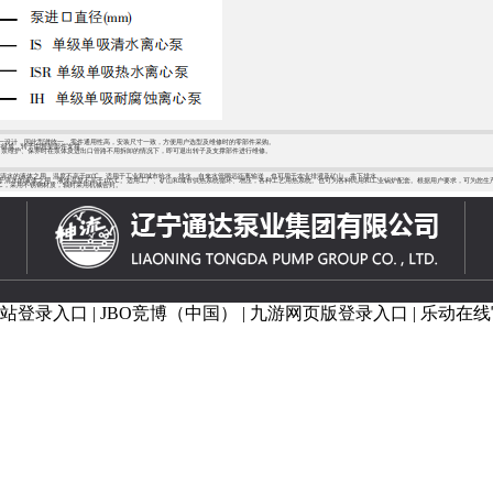
行业统一设计，因此型谱统一，零件通用性高，安装尺寸一致，方便用户选型及维修时的零部件采购。
件组成，转子由悬架部件支撑。
，泵维护、保养时在泵体及进出口管路不用拆卸的情况下，即可退出转子及支撑部件进行维修。
于清水的液体之用，温度不高于80℃。适用于工业和城市给水、排水、自来水管网远距离输送，也可用于农业排灌及矿山、井下排水。
似于清水的液体之用，液体温度不高于105℃。适用工厂、矿山和城市供热系统循环、增压，各种工艺用热系统。也可为各种民用和工业锅炉配套。根据用户要求，可为您生产
04℃，采用不锈钢材质，轴封采用机械密封。
网站登录入口
|
JBO竞博（中国）
|
九游网页版登录入口
|
乐动在线