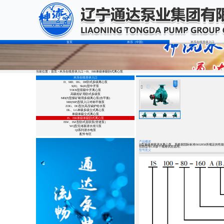
首页
米乐（中国）
米乐在线登录入口
当前位置：首页
米乐在线登录入口
IS、ISR单级单吸卧式离心泵
米乐在线登录入口
中
中
D、MD、DG、DF卧式多级离心泵
型
型
S(R)、Sh(R)型中开泵


TDOS型双吸中开离心泵
高吸程矿用卧式多级泵
MD(P)型煤矿耐用多级离心泵(自平衡)
MD(SSP)型双入口对称平衡泵
ZDG、DG型次高压锅炉给水泵
DL、LG单吸多级立式离心泵
单级单吸立式离心泵
IS、ISR单级单吸卧式离心泵
ISW、ISZ型卧式直联泵(管道泵）
WQ型无堵塞潜水排污泵
QJ系列潜水电泵
配件专区
产品概述
IS型单级单吸清水离心泵，系根据国际标准ISO2858所规定的性能
切割型等130多个规格供您选用。
型号意义