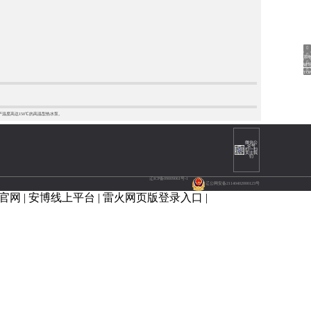


联系

一键

TO
温度高达150℃的高温型热水泵。
微信公
众号
扫一扫
关注我
们
辽ICP备09009061号-1
辽公网安备21140402000123号
官网
|
安博线上平台
|
雷火网页版登录入口
|