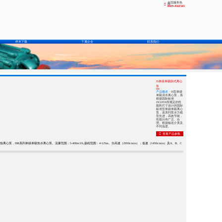
全国服务热

线
0429-4561565
样本下载
下属企业
联系我们
IS单级单吸卧式离心
泵
产品概述：
IS型单级
单吸清水离心泵，系
根据国际标准
ISO2858所规定的性
能和尺寸设计的国际
标准型单级单吸离心
泵，该系列泵水力模
型先进，高效节能，
性能分布广泛、合
理。根据输送介质及
不同温度。

查看产品参数
列单级单吸热水离心泵。流量范围：5-400m3/h,扬程范围：4-125m。分高速（2950r/min）；低速（1450r/min）及A、B、C