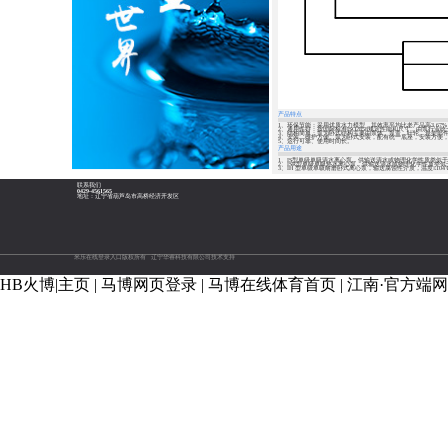
产品特点
1、环保节能：采用优质水力模型，其效率平均比老产品高3.67%
2、通用性好：按国际标准ISO2858规定性能和尺寸，由泵
3、结构简单：泵为卧式结构主要由泵体、泵盖、叶轮、悬架部
4、安装、维护方便、泵为卧式安装，配有统一底座，安装方便
5、运行可靠、使用时间长。
产品用途
1、IS型单级单吸清水离心泵，供输送清水或物理化学性质类似
2、ISR型单级单吸热水离心泵，供输送清水或物理化学性质类
3、IH 型单级单吸耐磨卧式离心泵，输送腐蚀性介质，温度≤1
联系我们
0429-4561565
地址：
辽宁省葫芦岛市高桥经济开发区
米乐在线登录入口
版权所有
辽宁华睿科技有限公司技术支持
HB火博|主页
|
马博网页登录
|
马博在线体育首页
|
江南·官方端