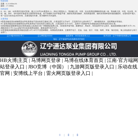
性能范围
流量：6.3-1450m3/h
扬程：17-1990m
结构说明
D、DG、MD、DF等系列为卧式安装，吸入口水平(DG垂直向上)，排出口垂直向上。泵的吸入段、中段、吐出段用拉紧螺栓联结成一体。泵由吸入段、中段、吐出段、叶
轮、轴、导叶、导叶套和平衡盘等主要零部件组成。转子的轴向力由平衡盘平衡，轴承采用滚动轴承，用润滑脂润滑。轴封采用填料密封或机械密封。在密封腔中通入
有一定压力的水起水封作用。从驱动端方向看，泵为顺时针方向旋转。
主要用途
D型泵供输送清水或物理及化学性质类似于清水的其它液体之用。介质温度不大于80℃，它适用于矿山排水和工厂、城市建筑供水，远距离输水等场合。
DG 型泵供输送清水或物理及化学性质类似于清水的其它液体之用。介质温度不大于104℃，适用于小型锅炉给水或输送热水和类似热水的介质。
MD型单吸多级耐磨泵是在D型泵基础上改进设计的一种耐磨多级离心泵。MD型泵环保节能，耐磨性好，寿命长，特别适用于矿山排水，输送固体颗粒含量不大于1.5%
(颗粒直径小于0.5mm)的矿井水及其他类似液体，液体温度不高于80℃。
DF型单吸多级耐腐蚀泵供输送温度-20℃-80℃不含固体颗粒，有腐蚀性的液体。主要用于化工、石油、冶金、轻工、印染、制药、环保、海水淡化、海上采油及矿山等工
业部门。
辽ICP备09009061号-1
辽公网安备000000
版权所有：米乐在线登录入口
技术支持：辽宁华睿科技有限公司
地址：
辽宁省葫芦岛市高桥经济开发区
HB火博|主页
|
马博网页登录
|
马博在线体育首页
|
江南·官方端网
站登录入口
|
JBO竞博（中国）
|
九游网页版登录入口
|
乐动在线
官网
|
安博线上平台
|
雷火网页版登录入口
|


